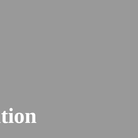
home
culture
tion
work
service